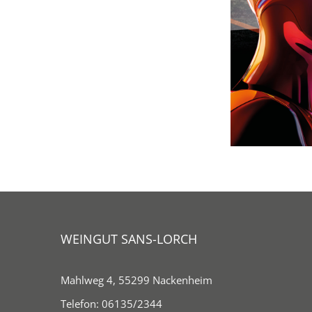
WEINGUT SANS-LORCH
Mahlweg 4, 55299 Nackenheim
Telefon:
06135/2344