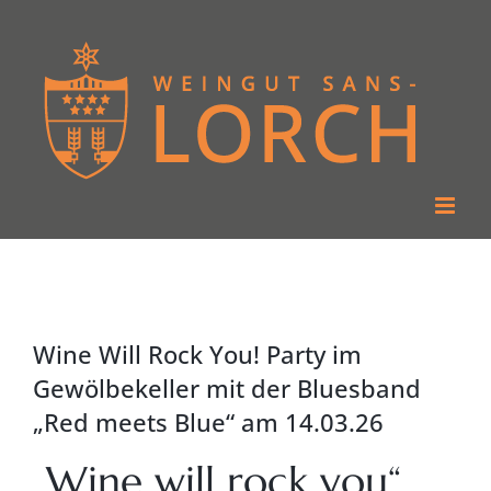
Zum
Inhalt
springen
Wine Will Rock You! Party im
Gewölbekeller mit der Bluesband
„Red meets Blue“ am 14.03.26
„Wine will rock you“