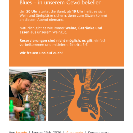
Von
jasmin
|
Januar 26th, 2026
|
Allgemein
|
Kommentare