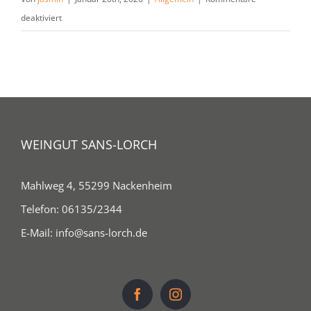
für
deaktiviert
Wine
Will
Rock
You!
Party
im
WEINGUT SANS-LORCH
Gewölbekeller
mit
Mahlweg 4, 55299 Nackenheim
der
Bluesband
Telefon:
06135/2344
„Red
E-Mail:
info@sans-lorch.de
meets
Blue“
am
14.03.26