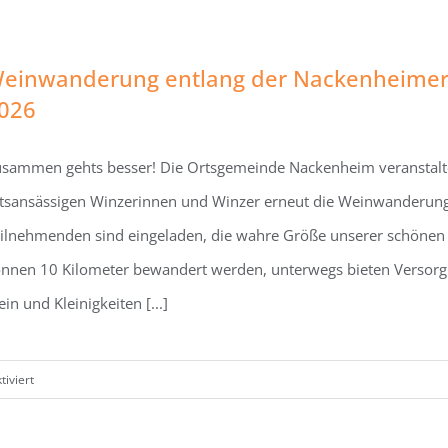
Rotes
Rauschen
–
einwanderung entlang der Nackenheimer
Free
026
Rave
am
sammen gehts besser! Die Ortsgemeinde Nackenheim veranstalt
9.5.26
in
tsansässigen Winzerinnen und Winzer erneut die Weinwanderun
der
ilnehmenden sind eingeladen, die wahre Größe unserer schönen
Alten
nnen 10 Kilometer bewandert werden, unterwegs bieten Versor
Mistkaut
in und Kleinigkeiten [...]
für
iviert
Weinwanderung
entlang