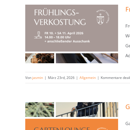
F
Fr
We
Frühlingsverkostung am 10. &
Ge
11. April 2026
Ad
Von
jasmin
|
März 23rd, 2026
|
Allgemein
|
Kommentare deakt
G
Ga