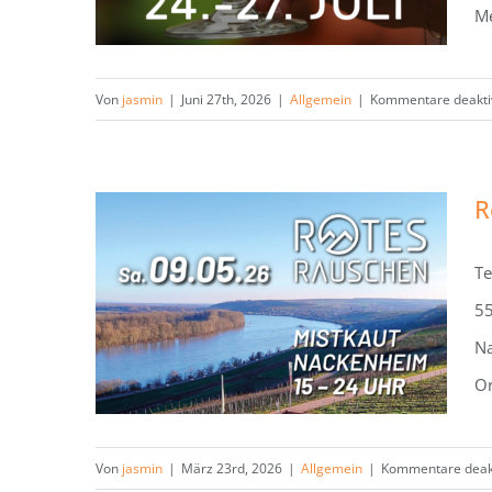
Me
Von
jasmin
|
Juni 27th, 2026
|
Allgemein
|
Kommentare deaktiv
R
Te
55
Rotes Rauschen – Free Rave am
Na
9.5.26 in der Alten Mistkaut
Or
Von
jasmin
|
März 23rd, 2026
|
Allgemein
|
Kommentare deakt