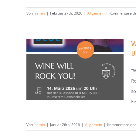
Von
jasmin
|
Februar 27th, 2026
|
Allgemein
|
Kommentare dea
W
B
Wine Will Rock You! Party im
"W
Gewölbekeller mit der
Ro
Bluesband „Red meets Blue“
so
am 14.03.26
Fe
Von
jasmin
|
Januar 26th, 2026
|
Allgemein
|
Kommentare deak