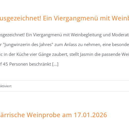
Will
Rock
usgezeichnet! Ein Viergangmenü mit Wein
You!
Party
sgezeichnet! Ein Viergangmenü mit Weinbegleitung und Moderat
im
Gewölbekeller
r "Jungwinzerin des Jahres" zum Anlass zu nehmen, eine besond
mit
ic in der Küche vier Gänge zaubert, stellt Jasmin die passende We
der
f 45 Personen beschränkt [...]
Bluesband
„Red
meets
für
tiviert
Blue“
Ausgezeichnet!
am
Ein
14.03.26
Viergangmenü
ärrische Weinprobe am 17.01.2026
mit
Weinbegleitung