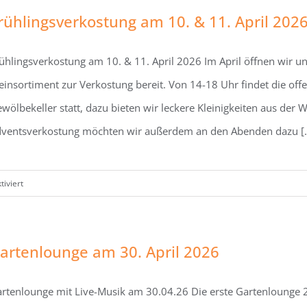
der
rühlingsverkostung am 10. & 11. April 202
Nackenheimer
Gemarkungsgrenze
ühlingsverkostung am 10. & 11. April 2026 Im April öffnen wir u
am
01.
insortiment zur Verkostung bereit. Von 14-18 Uhr findet die of
Mai
wölbekeller statt, dazu bieten wir leckere Kleinigkeiten aus der 
2026
ventsverkostung möchten wir außerdem an den Abenden dazu [..
für
iviert
Frühlingsverkostung
am
10.
artenlounge am 30. April 2026
&
11.
rtenlounge mit Live-Musik am 30.04.26 Die erste Gartenlounge 20
April