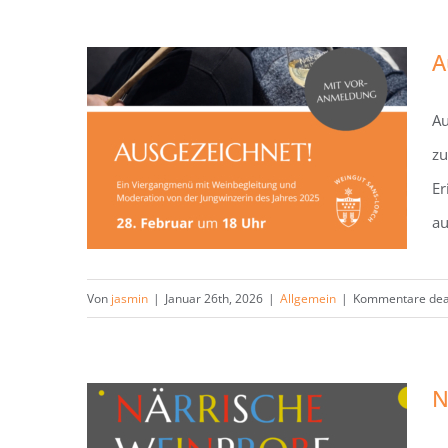
A
Au
Ausgezeichnet! Ein
zu
Viergangmenü mit
Er
Weinbegleitung am 28.02.26
au
Von
jasmin
|
Januar 26th, 2026
|
Allgemein
|
Kommentare deak
N