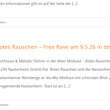
hr Informationen gibt es auf der Seite der [...]
für
iert
Nackenheimer
Weinfest
2026
otes Rauschen – Free Rave am 9.5.26 in de
chhouse & Melodic Techno in der Alten Mistkaut – Rotes Rausch
299 Nackenheim Eintritt frei Rotes Rauschen und die Nackenhe
ckenheimer Weinberge an die Alte Mistkaut mit schönsten Blick au
tsgemeinde Nackenheim. Start ist am [...]
für
iviert