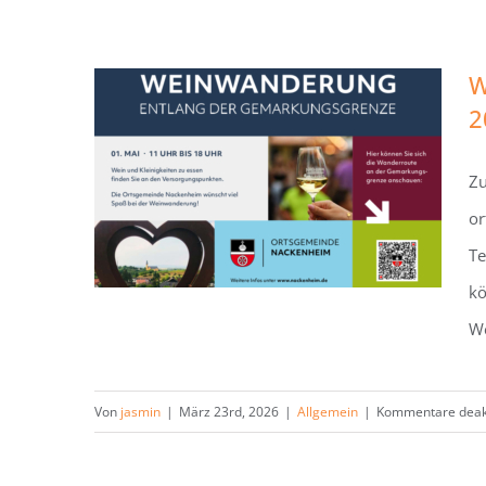
W
2
Weinwanderung entlang der
Zu
Nackenheimer
or
Gemarkungsgrenze am 01. Mai
Te
2026
kö
We
Von
jasmin
|
März 23rd, 2026
|
Allgemein
|
Kommentare deakt