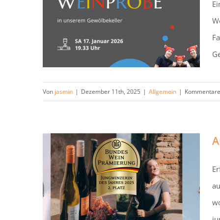
Ei
We
Närrische Weinprobe am
Fa
17.01.2026
Ge
Von
jasmin
|
Dezember 11th, 2025
|
Allgemein
|
Kommentare 
A
Er
Auszeichnung zur
au
„Jungwinzerin des Jahres“ – 2.
wo
Platz für Jasmin
ju