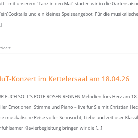
2026
att - mit unserem "Tanz in den Mai" starten wir in die Gartensais
ein)Cocktails und ein kleines Speiseangebot. Für die musikalisch
.]
für
iviert
Gartenlounge
am
30.
uT-Konzert im Kettelersaal am 18.04.26
April
2026
R EUCH SOLL'S ROTE ROSEN REGNEN Melodien fürs Herz am 18.0
ller Emotionen, Stimme und Piano – live für Sie mit Christian He
ne musikalische Reise voller Sehnsucht, Liebe und zeitloser Klas
nfühlsamer Klavierbegleitung bringen wir die [...]