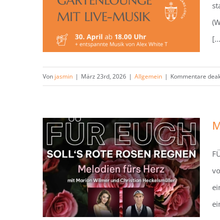
st
Gartenlounge am 30. April
(W
2026
[..
Von
jasmin
|
März 23rd, 2026
|
Allgemein
|
Kommentare deakt
M
FÜ
vo
MuT-Konzert im Kettelersaal
ei
am 18.04.26
ei