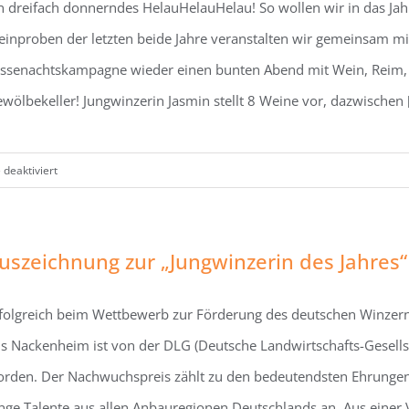
n dreifach donnerndes HelauHelauHelau! So wollen wir in das Jah
am
28.02.26
inproben der letzten beide Jahre veranstalten wir gemeinsam mi
ssenachtskampagne wieder einen bunten Abend mit Wein, Reim,
wölbekeller! Jungwinzerin Jasmin stellt 8 Weine vor, dazwischen [.
für
deaktiviert
Närrische
Weinprobe
am
uszeichnung zur „Jungwinzerin des Jahres“ –
17.01.2026
folgreich beim Wettbewerb zur Förderung des deutschen Winze
s Nackenheim ist von der DLG (Deutsche Landwirtschafts-Gesellsc
rden. Der Nachwuchspreis zählt zu den bedeutendsten Ehrungen 
nge Talente aus allen Anbauregionen Deutschlands an. Aus einer V