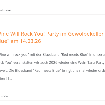
für
ktiviert
MuT-
Konzert
im
ine Will Rock You! Party im Gewölbekelle
Kettelersaal
lue“ am 14.03.26
am
18.04.26
ine will rock you" mit der Bluesband "Red meets Blue" in unse
ck You" veranstalten wir auch 2026 wieder eine Wein-Tanz-Party
weit: Die Bluesband "Red meets Blue" bringt uns mal wieder ord
iern! [...]
für
tiviert
Wine